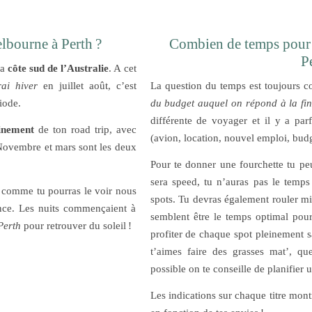
elbourne à Perth ?
Combien de temps pour 
P
la
côte sud de l’Australie
. A cet
rai hiver
en juillet août, c’est
La question du temps est toujours c
riode.
du budget auquel on répond à la fin d
différente de voyager et il y a par
einement
de ton road trip, avec
(avion, location, nouvel emploi, bu
 Novembre et mars sont les deux
Pour te donner une fourchette tu pe
sera speed, tu n’auras pas le temps 
t comme tu pourras le voir nous
spots. Tu devras également rouler 
nce. Les nuits commençaient à
semblent être le temps optimal pou
Perth
pour retrouver du soleil !
profiter de chaque spot pleinement san
t’aimes faire des grasses mat’, q
possible on te conseille de planifier 
Les indications sur chaque titre mont