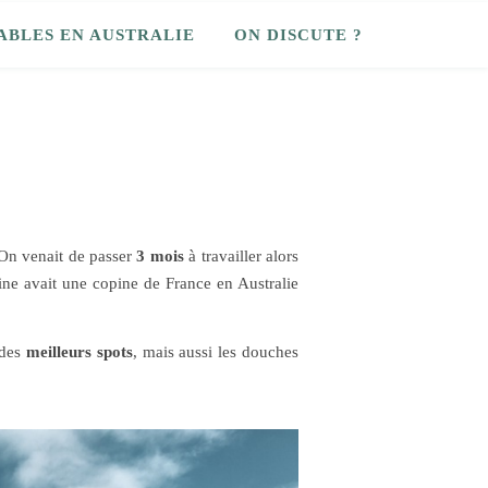
ABLES EN AUSTRALIE
ON DISCUTE ?
BIENVENUE
SUR
NOTRE
BLOG
Tu
! On venait de passer
3 mois
à travailler alors
prévois
line avait une copine de France en Australie
de
partir
 des
meilleurs spots
, mais aussi les douches
en
Australie?
Tu
te
trouves