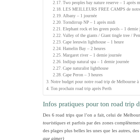
Two peoples bay nature reserve – 1 après m
LES MEILLEURS FREE CAMPS de notre ro
Albany – 1 journée
Torndirrup NP – 1 après midi
Elephant rock et les green pools – 1 demie
Valley of the giants / Giant tingle tree / P
Cape leeuwin lighthouse – 1 heure
Hamelin Bay – 2 heures
Margaret river – 1 demie journée
Indijup natural spa – 1 demie journée
Cape naturalist lighthouse
Cape Peron – 3 heures
Notre budget pour notre road trip de Melbourne à
Ton prochain road trip après Perth
Infos pratiques pour ton road trip
Des 6 road trips que l’on a fait, celui de Melbourn
touristiques
et parfois par des zones complètement
des plages plus belles les unes que les autres, des
que aimer)