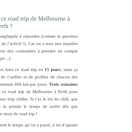
ce road trip de Melbourne à
erth ?
ompliquée à répondre (
comme la question
e l’article !)
. Car on a tous une manière
fois des contraintes à prendre en compte
dget…)
ux faire ce road trip en
15 jours
, mais ça
de t’arrêter et de profiter de chacun des
minimum 400 km par jours.
Trois semaines
r ce road trip de Melbourne à Perth pour
s trop chiller. Si t’es le roi du chill, que
ue tu prends le temps de surfer dès que
un mois de road trip !
rent le temps qu’on a passé, à toi d’ajuster