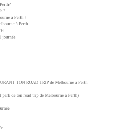
 Perth?
th ?
ourne à Perth ?
elbourne à Perth
TH
1 journée
NT TON ROAD TRIP de Melbourne à Perth
l park de ton road trip de Melbourne à Perth)
ournée
ée